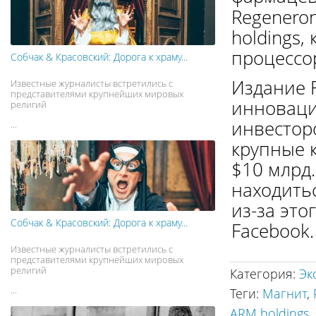
Regeneron
holdings,
процессо
Собчак & Красовский: Дорога к храму...
Издание 
Известные журналисты встретились с
представителями крупнейших мировых
инноваци
религий
инвестор
...
крупные 
$10 млрд
находитьс
из-за это
Собчак & Красовский: Дорога к храму...
Faceboo​k.
Известные журналисты встретились с
представителями крупнейших мировых
религий
Категория
:
Эк
...
Теги
:
Магнит
,
ARM holdings
,