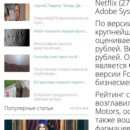
Netflix (27
Сергей Лавров: "Блядь. Де...
Adobe Syst
Глава МИД РФ выматерился на
По версии
прес...
крупнейш
NASA показало первую фото...
оценивае
Фотографию сделала
рублей. В
межпланетная ...
рублей. 
Curiosity снял закат на М...
является
Полученные снимки накануне
версии Fo
опубликова...
бизнесме
В Саратове открыли памятн...
Рейтинг 
Открытие приурочили к
юбилею актера
возглави
Популярные статьи
читать все
Motors, 
также вош
фармаце