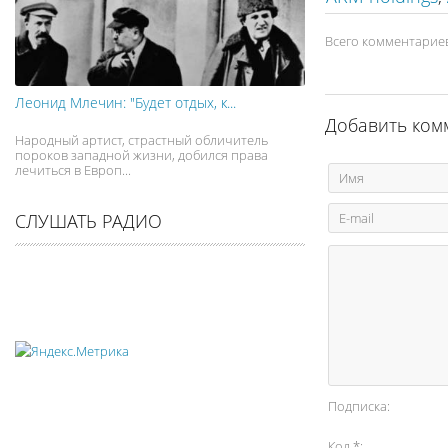
Всего комментарие
Леонид Млечин: "Будет отдых, к...
Добавить ком
Народный артист, страстный обличитель
пороков западной жизни, добился права
лечиться в Европ...
СЛУШАТЬ РАДИО
Подписка:
Код *: