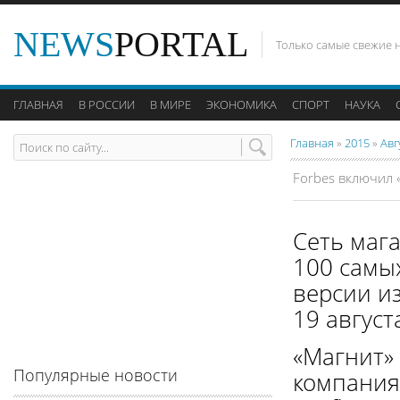
NEWS
PORTAL
Только самые свежие 
ГЛАВНАЯ
В РОССИИ
В МИРЕ
ЭКОНОМИКА
СПОРТ
НАУКА
Главная
»
2015
»
Авг
Forbes включил 
Сеть мага
100 самы
версии и
19 август
«Магнит» 
Популярные новости
компания.