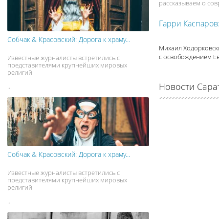
рассказываем о сов
Гарри Каспаров:
Собчак & Красовский: Дорога к храму...
Михаил Ходорковск
с освобождением Ев
Известные журналисты встретились с
представителями крупнейших мировых
религий
Новости Сара
...
Собчак & Красовский: Дорога к храму...
Известные журналисты встретились с
представителями крупнейших мировых
религий
...