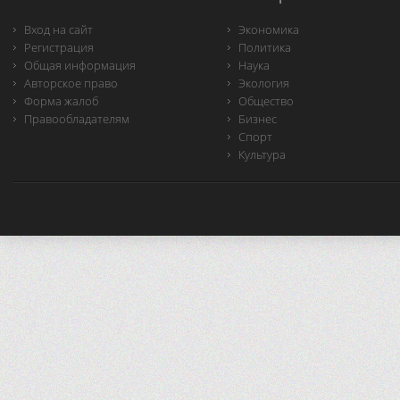
Вход на сайт
Экономика
Регистрация
Политика
Общая информация
Наука
Авторское право
Экология
Форма жалоб
Общество
Правообладателям
Бизнес
Спорт
Культура