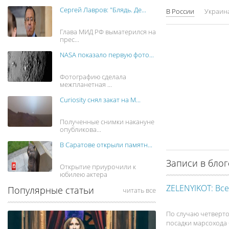
Сергей Лавров: "Блядь. Де...
В России
Украин
Глава МИД РФ выматерился на
прес...
NASA показало первую фото...
Фотографию сделала
межпланетная ...
Curiosity снял закат на М...
Полученные снимки накануне
опубликова...
В Саратове открыли памятн...
Записи в блог
Открытие приурочили к
юбилею актера
ZELENYIKOT: Все,
Популярные статьи
читать все
По случаю четверт
посадки марсохода C