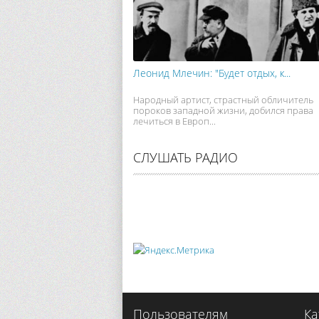
Леонид Млечин: "Будет отдых, к...
Народный артист, страстный обличитель
пороков западной жизни, добился права
лечиться в Европ...
СЛУШАТЬ РАДИО
Пользователям
Ка