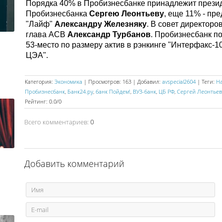
Порядка 40% в Пробизнесбанке принадлежит презид
Пробизнесбанка
Сергею Леонтьеву
, еще 11% - пр
"Лайф"
Александру Железняку
. В совет директор
глава АСВ
Александр Турбанов
. Пробизнесбанк по
53-место по размеру актив в рэнкинге "Интерфакс-1
ЦЭА".
Категория
:
Экономика
|
Просмотров
:
163
|
Добавил
:
avspecial2604
|
Теги
:
Н
Пробизнесбанк
,
Банк24.ру
,
банк Пойдем!
,
ВУЗ-банк
,
ЦБ РФ
,
Сергей Леонтьев
Рейтинг
:
0.0
/
0
Всего комментариев
:
0
Добавить комментарий