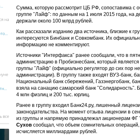
..
Сумма, которую рассмотрит ЦБ РФ, сопоставима с 
группе "Лайф": по данным на 1 июля 2015 года, на д
ся на
держали около 100 млрд рублей.
Как рассказали изданию два источника, близкие к гр
о...
интересуются Бинбанк и Совкомбанк. Их официальн
информацию не комментируют.
Источники "Интерфакса" ранее сообщали, что в пят
администрацию в Пробизнесбанк, который являетс
группы "Лайф" (официально регулятор до сих пор н
нуне
администрации). В группу также входят ВУЗ-банк, ба
Национальный банк сбережений, Газэнергобанк, банк
взяла на санацию самарский банк "Солидарность". 
н...
4 млн физлиц и 200 тыс. юрлиц.
Ранее в группу входил Банк24.ру, лишенный лиценз
законодательства. На момент отзыва лицензии в се
ь все
из группы и напрямую принадлежал акционерам ФГ
Сухов
сообщал, что объем сомнительных операций, 
исчисляется миллиардами рублей.