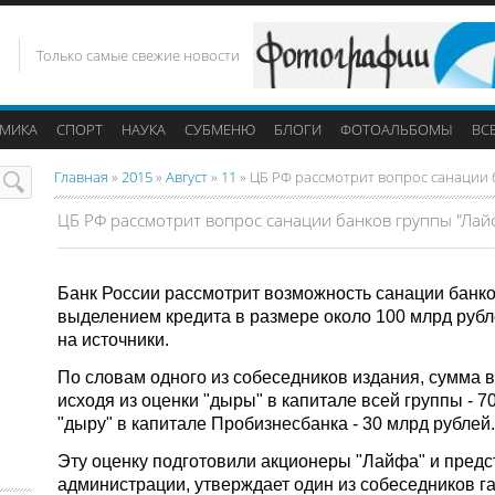
L
Только самые свежие новости
МИКА
СПОРТ
НАУКА
СУБМЕНЮ
БЛОГИ
ФОТОАЛЬБОМЫ
ВС
Главная
»
2015
»
Август
»
11
» ЦБ РФ рассмотрит вопрос санации 
ЦБ РФ рассмотрит вопрос санации банков группы "Лай
Банк России рассмотрит возможность санации банков
выделением кредита в размере около 100 млрд рубл
на источники.
По словам одного из собеседников издания, сумма 
исходя из оценки "дыры" в капитале всей группы - 
"дыру" в капитале Пробизнесбанка - 30 млрд рублей.
Эту оценку подготовили акционеры "Лайфа" и пред
администрации, утверждает один из собеседников га