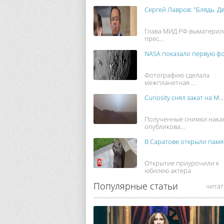
Сергей Лавров: "Блядь. Де.
Глава МИД РФ выматерил
прес...
NASA показало первую фот
Фотографию сделала
межпланетная ...
Curiosity снял закат на М...
Полученные снимки нака
опубликова...
В Саратове открыли памят
Открытие приурочили к
юбилею актера
Популярные статьи
читат