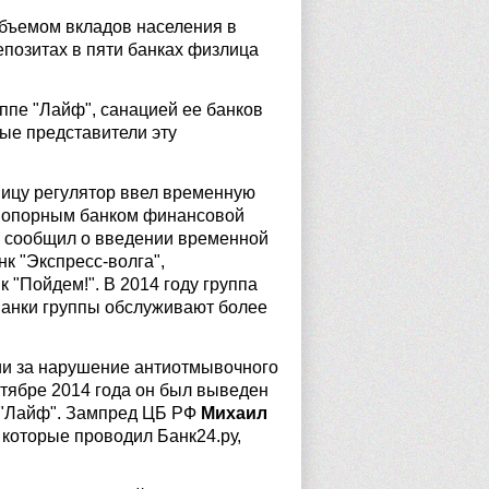
объемом вкладов населения в
епозитах в пяти банках физлица
уппе "Лайф", санацией ее банков
ые представители эту
ницу регулятор ввел временную
я опорным банком финансовой
е сообщил о введении временной
нк "Экспресс-волга",
 "Пойдем!". В 2014 году группа
Банки группы обслуживают более
ии за нарушение антиотмывочного
нтябре 2014 года он был выведен
 "Лайф". Зампред ЦБ РФ
Михаил
которые проводил Банк24.ру,