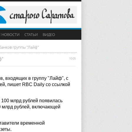
Е НОВОСТИ
СТАТЬИ
ВИДЕО
банков группы "Лайф"
ф"
10:05
, входящих в группу "Лайф", с
ей, пишет RBC Daily со ссылкой
в 100 млрд рублей появилась
70 млрд рублей, включающей
ставители временной
зеты.