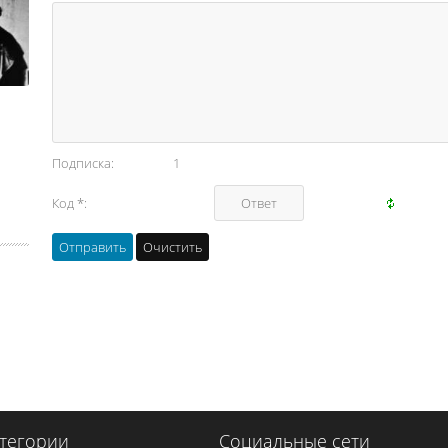
Подписка:
1
Код *:
тегории
Социальные сети