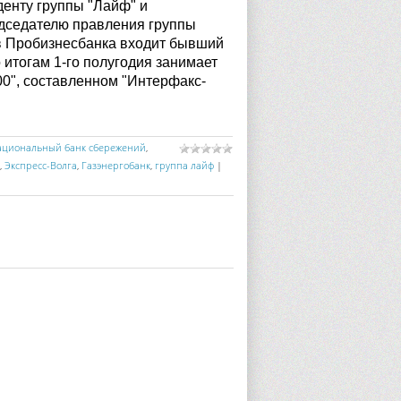
енту группы "Лайф" и
едседателю правления группы
ов Пробизнесбанка входит бывший
 итогам 1-го полугодия занимает
00", составленном "Интерфакс-
ациональный банк сбережений
,
,
Экспресс-Волга
,
Газэнергобанк
,
группа лайф
|