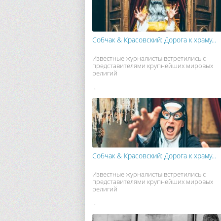
Собчак & Красовский: Дорога к храму...
Известные журналисты встретились с
представителями крупнейших мировых
религий
...
Собчак & Красовский: Дорога к храму...
Известные журналисты встретились с
представителями крупнейших мировых
религий
...